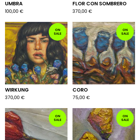
UMBRA
FLOR CON SOMBRERO
100,00
€
370,00
€
ON
ON
SALE
SALE
WIRKUNG
CORO
370,00
€
75,00
€
ON
ON
SALE
SALE