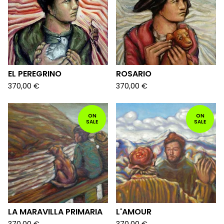
EL PEREGRINO
ROSARIO
370,00
€
370,00
€
ON
ON
SALE
SALE
LA MARAVILLA PRIMARIA
L'AMOUR