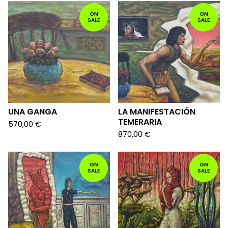
ON
ON
SALE
SALE
UNA GANGA
LA MANIFESTACIÓN
TEMERARIA
570,00
€
870,00
€
ON
ON
SALE
SALE