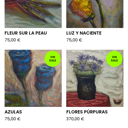
FLEUR SUR LA PEAU
LUZ Y NACIENTE
75,00
€
75,00
€
ON
ON
SALE
SALE
AZULAS
FLORES PÚRPURAS
75,00
€
370,00
€