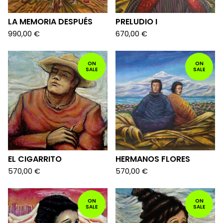
LA MEMORIA DESPUÉS
PRELUDIO I
990,00
€
670,00
€
ON
ON
SALE
SALE
EL CIGARRITO
HERMANOS FLORES
570,00
€
570,00
€
ON
ON
SALE
SALE