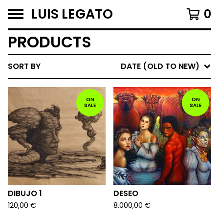
LUIS LEGATO
0
PRODUCTS
SORT BY
DATE (OLD TO NEW)
ON
ON
SALE
SALE
DIBUJO 1
DESEO
120,00
€
8.000,00
€