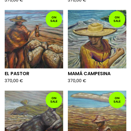
370,00
€
370,00
€
ON
ON
SALE
SALE
EL PASTOR
MAMÁ CAMPESINA
370,00
€
370,00
€
ON
ON
SALE
SALE