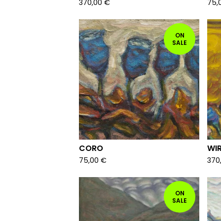
370,00
€
75,
ON
SALE
CORO
WI
75,00
€
370
ON
SALE