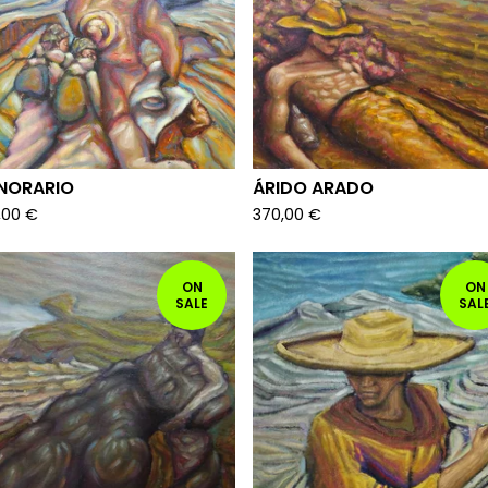
NORARIO
ÁRIDO ARADO
,00
€
370,00
€
ON
ON
SALE
SAL