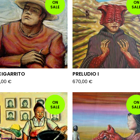
ON
ON
SALE
SAL
CIGARRITO
PRELUDIO I
,00
€
670,00
€
ON
ON
SALE
SAL