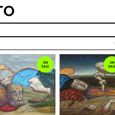
TO
ON
ON
SALE
SAL