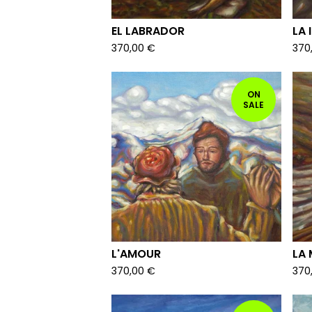
EL LABRADOR
LA 
370,00
€
370
ON
SALE
L'AMOUR
LA 
370,00
€
370