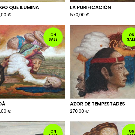
GO QUE ILUMINA
LA PURIFICACIÓN
,00
€
570,00
€
ON
ON
SALE
SAL
OÁ
AZOR DE TEMPESTADES
,00
€
270,00
€
ON
ON