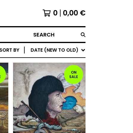
0
0,00
€
SEARCH
SORT BY
DATE (NEW TO OLD)
ON
E
SALE