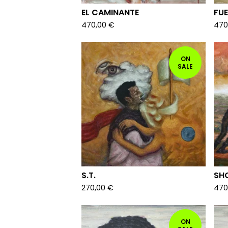
EL CAMINANTE
FUE
470,00
€
470
ON
SALE
S.T.
SH
270,00
€
470
ON