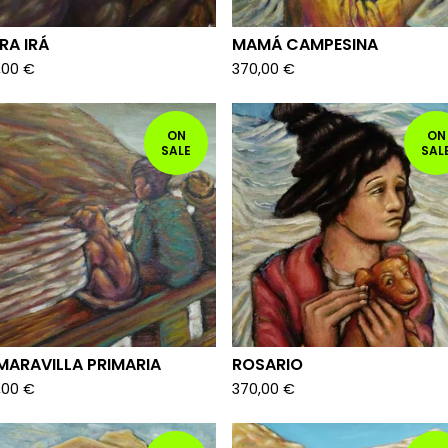
IRA IRÁ
MAMÁ CAMPESINA
,00
€
370,00
€
ON
ON
SALE
SAL
MARAVILLA PRIMARIA
ROSARIO
,00
€
370,00
€