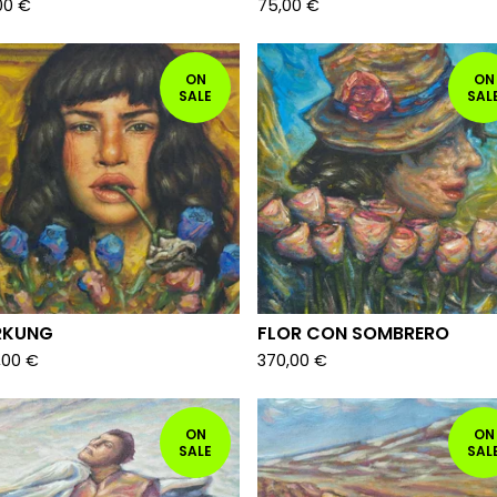
00
€
75,00
€
ON
ON
SALE
SAL
RKUNG
FLOR CON SOMBRERO
,00
€
370,00
€
ON
ON
SALE
SAL