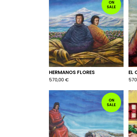
ON
SALE
HERMANOS FLORES
EL 
570,00
€
570
ON
SALE