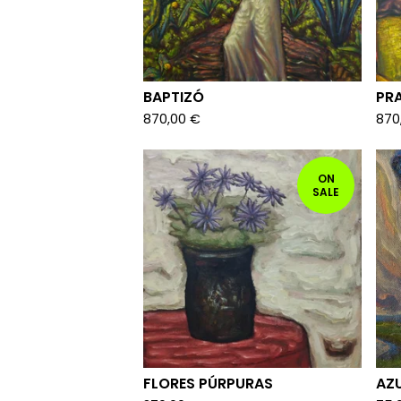
BAPTIZÓ
PR
870,00
€
870
ON
SALE
FLORES PÚRPURAS
AZ