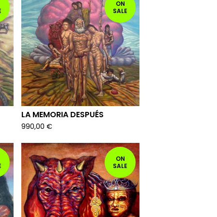
ON
E
SALE
LA MEMORIA DESPUÉS
990,00
€
ON
E
SALE