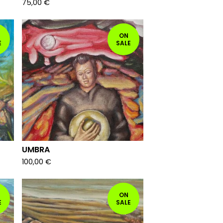
75,00
€
ON
E
SALE
UMBRA
100,00
€
ON
E
SALE