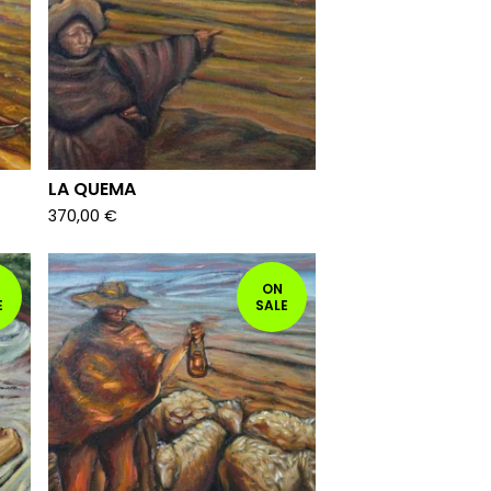
LA QUEMA
370,00
€
ON
E
SALE