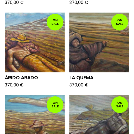
370,00
€
370,00
€
ON
ON
SALE
SALE
ÁRIDO ARADO
LA QUEMA
370,00
€
370,00
€
ON
ON
SALE
SALE