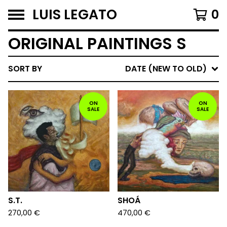
LUIS LEGATO
0
ORIGINAL PAINTINGS S
SORT BY
DATE (NEW TO OLD)
ON
ON
SALE
SALE
S.T.
SHOÁ
270,00
€
470,00
€