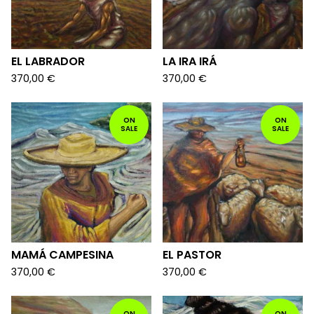
EL LABRADOR
LA IRA IRÁ
370,00
€
370,00
€
ON
ON
SALE
SALE
MAMÁ CAMPESINA
EL PASTOR
370,00
€
370,00
€
ON
ON