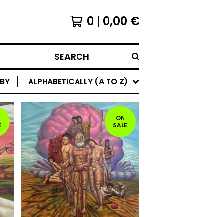
0
0,00
€
SEARCH
 BY
ALPHABETICALLY (A TO Z)
ON
E
SALE