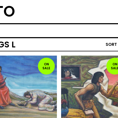
TO
GS L
SORT
ON
ON
SALE
SAL