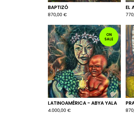
BAPTIZÓ
EL
870,00
€
770
ON
SALE
LATINOAMÉRICA - ABYA YALA
PR
4.000,00
€
870